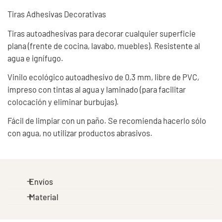
Tiras Adhesivas Decorativas
Tiras autoadhesivas para decorar cualquier superficie
plana (frente de cocina, lavabo, muebles). Resistente al
agua e ignífugo.
Vinilo ecológico autoadhesivo de 0,3 mm, libre de PVC,
impreso con tintas al agua y laminado (para facilitar
colocación y eliminar burbujas).
Fácil de limpiar con un paño. Se recomienda hacerlo sólo
con agua, no utilizar productos abrasivos.
Envíos
Material
ENVÍO GRATUITO PARA ENVÍOS DE 100€ en España &
Portugal | 200€ Resto de Unión Europea
Nuestras alfombras no son de tela, son de vinilo de alta