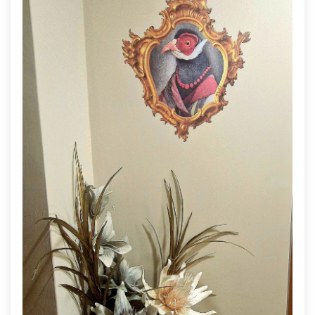
te pueden cargar gastos de aduanas / aranceles al recibir
el pedido.
No nos hacemos cargo de estos gastos porque no
dependen de nosotros, y no devolveremos el dinero si
decides no pagar estos gastos en tú país y nos devuelven
el paquete.
ALFOMBRA INTERIOR